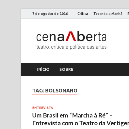
7 de agosto de 2026
Crítica
Tecendo a Manhã
Ce
Só mais
INÍCIO
SOBRE
TAG:
BOLSONARO
ENTREVISTA
Um Brasil em “Marcha à Ré” –
Entrevista com o Teatro da Vertig