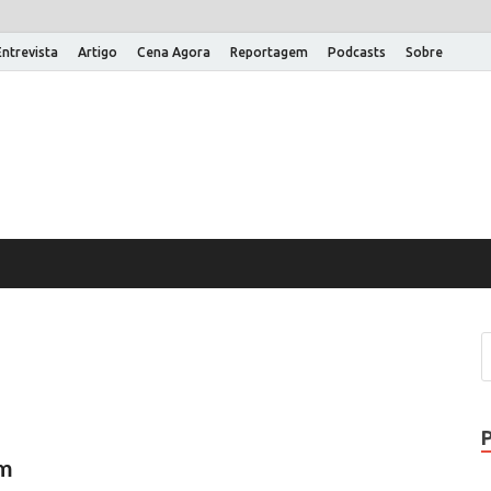
Entrevista
Artigo
Cena Agora
Reportagem
Podcasts
Sobre
na Aberta
 um site WordPress
em