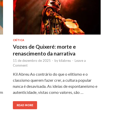
CRÍTICA
Vozes de Quixeré: morte e
renascimento da narrativa
11 de dezembro de 2025
-
by
kilabreu
-
Leave a
Comment
Kil Abreu Ao contrário do que o elitismo e o
classismo querem fazer crer, a cultura popular
nunca é desavisada. As ideias de espontaneísmo e
em
autenticidade, vistas como valores, são …
READ MORE