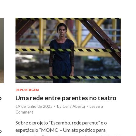
REPORTAGEM
o
Uma rede entre parentes no teatro
19 de junho de 2025
-
by
Cena Aberta
-
Leave a
Comment
Sobre o projeto “Escambo, rede parente” e o
espetáculo “MOMO – Um ato poético para
o