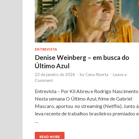
ENTREVISTA
Denise Weinberg – em busca do
Último Azul
22 de janeiro de 2026
-
by
Cena Aberta
-
Leave a
Comment
Entrevista – Por Kil Abreu e Rodrigo Nascimento
Nesta semana O Último Azul, filme de Gabriel
Mascaro, aportou no streaming (Netflix). Junto à
leva recente de trabalhos brasileiros premiados 
…
READ MORE