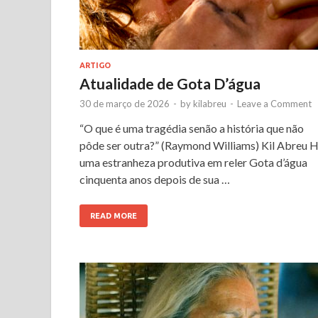
ARTIGO
Atualidade de Gota D’água
30 de março de 2026
-
by
kilabreu
-
Leave a Comment
“O que é uma tragédia senão a história que não
pôde ser outra?” (Raymond Williams) Kil Abreu 
uma estranheza produtiva em reler Gota d’água
cinquenta anos depois de sua …
READ MORE