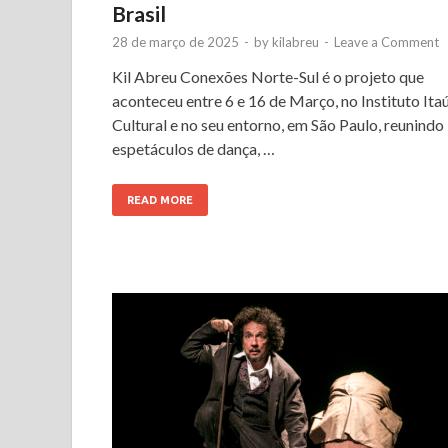
Brasil
28 de março de 2025
-
by
kilabreu
-
Leave a Comment
Kil Abreu Conexões Norte-Sul é o projeto que
aconteceu entre 6 e 16 de Março, no Instituto Ita
Cultural e no seu entorno, em São Paulo, reunindo
espetáculos de dança, …
READ MORE