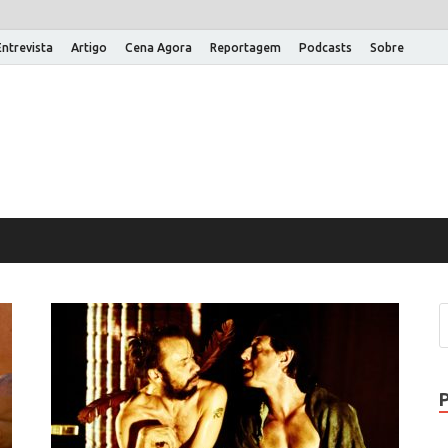
Entrevista
Artigo
Cena Agora
Reportagem
Podcasts
Sobre
na Aberta
 um site WordPress