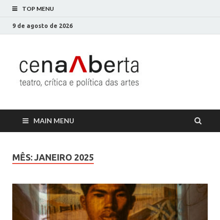
TOP MENU
9 de agosto de 2026
Cena
Só mais um site
WordPress
Aberta
MAIN MENU
MÊS:
JANEIRO 2025