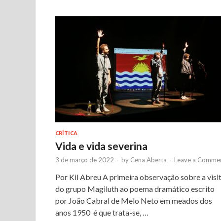
CRÍTICA
Vida e vida severina
3 de março de 2022
-
by
Cena Aberta
-
Leave a Comme
Por Kil Abreu A primeira observação sobre a visi
do grupo Magiluth ao poema dramático escrito
por João Cabral de Melo Neto em meados dos
anos 1950 é que trata-se, …