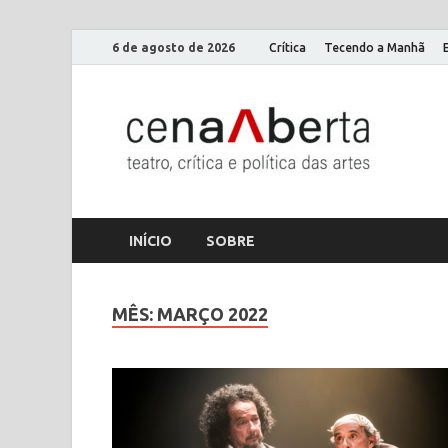
6 de agosto de 2026
Crítica
Tecendo a Manhã
Ce
Só mais
INÍCIO
SOBRE
MÊS:
MARÇO 2022