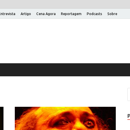
Entrevista
Artigo
Cena Agora
Reportagem
Podcasts
Sobre
na Aberta
 um site WordPress