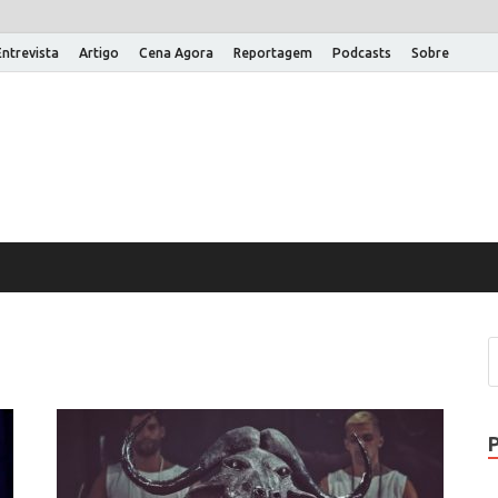
Entrevista
Artigo
Cena Agora
Reportagem
Podcasts
Sobre
na Aberta
 um site WordPress