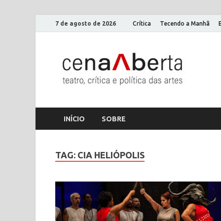
7 de agosto de 2026
Crítica
Tecendo a Manhã
Ce
Só mais
INÍCIO
SOBRE
TAG:
CIA HELIÓPOLIS