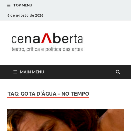
TOP MENU
6 de agosto de 2026
Cena
Só mais um site
WordPress
Aberta
MAIN MENU
TAG:
GOTA D'ÁGUA – NO TEMPO