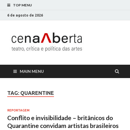
TOP MENU
6 de agosto de 2026
Cena
Só mais um site
WordPress
Aberta
MAIN MENU
TAG:
QUARENTINE
REPORTAGEM
Conflito e invisibilidade – britânicos do
Quarantine convidam artistas brasileiros