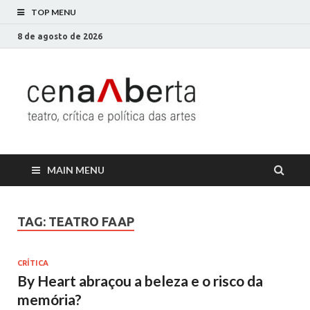
TOP MENU
8 de agosto de 2026
Cena
Só mais um site
WordPress
Aberta
MAIN MENU
TAG:
TEATRO FAAP
CRÍTICA
By Heart abraçou a beleza e o risco da
memória?