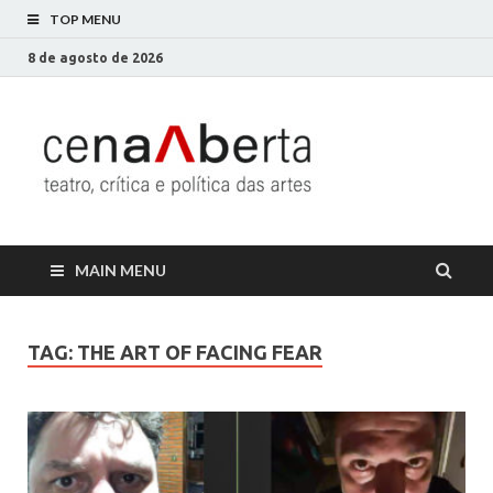
TOP MENU
8 de agosto de 2026
Cena
Só mais um site
WordPress
Aberta
MAIN MENU
TAG:
THE ART OF FACING FEAR