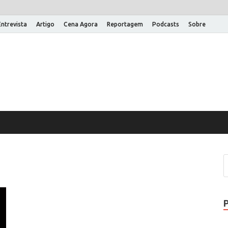
Entrevista
Artigo
Cena Agora
Reportagem
Podcasts
Sobre
na Aberta
 um site WordPress