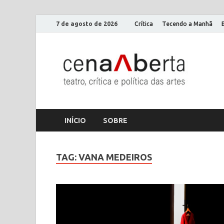
7 de agosto de 2026
Crítica
Tecendo a Manhã
Ce
Só mais
INÍCIO
SOBRE
TAG:
VANA MEDEIROS