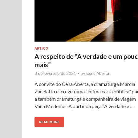
ARTIGO
A respeito de “A verdade e um pou
mais”
8 de fevereiro de 2021
-
by
Cena Aberta
A convite do Cena Aberta, a dramaturga Marcia
Zanelatto escreveu uma “íntima carta pública” pa
a também dramaturga e companheira de viagem
Vana Medeiros. A partir da peça “A verdade e …
READ MORE