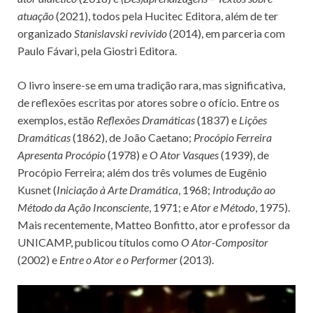
atuação
(2021), todos pela Hucitec Editora, além de ter
organizado
Stanislavski revivido
(2014), em parceria com
Paulo Fávari, pela Giostri Editora.
O livro insere-se em uma tradição rara, mas significativa,
de reflexões escritas por atores sobre o ofício. Entre os
exemplos, estão
Reflexões Dramáticas
(1837) e
Lições
Dramáticas
(1862), de João Caetano;
Procópio Ferreira
Apresenta Procópio
(1978) e
O Ator Vasques
(1939), de
Procópio Ferreira; além dos três volumes de Eugênio
Kusnet (
Iniciação à Arte Dramática
, 1968;
Introdução ao
Método da Ação Inconsciente
, 1971; e
Ator e Método
, 1975).
Mais recentemente, Matteo Bonfitto, ator e professor da
UNICAMP, publicou títulos como
O Ator-Compositor
(2002) e
Entre o Ator e o Performer
(2013).