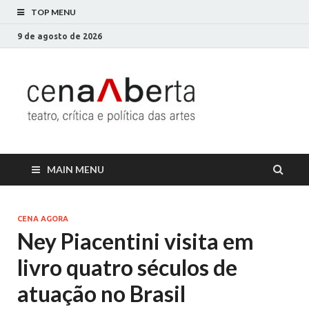
TOP MENU
9 de agosto de 2026
Cena
Só mais um site
WordPress
Aberta
MAIN MENU
CENA AGORA
Ney Piacentini visita em
livro quatro séculos de
atuação no Brasil