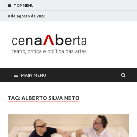
TOP MENU
8 de agosto de 2026
Cena
Só mais um site
WordPress
Aberta
MAIN MENU
TAG:
ALBERTO SILVA NETO