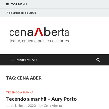
TOP MENU
7 de agosto de 2026
Cena
Só mais um site
WordPress
Aberta
MAIN MENU
TAG:
CENA ABER
TECENDO A MANHÃ
Tecendo a manhã – Aury Porto
11 de junho de 2020
-
by
Cena Aberta