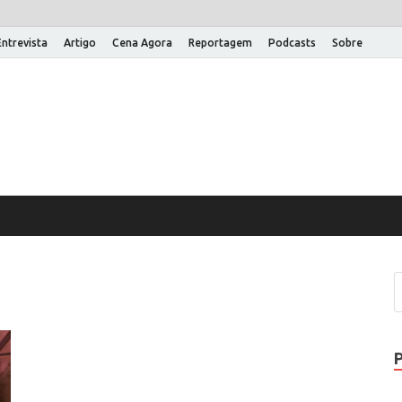
Entrevista
Artigo
Cena Agora
Reportagem
Podcasts
Sobre
na Aberta
 um site WordPress