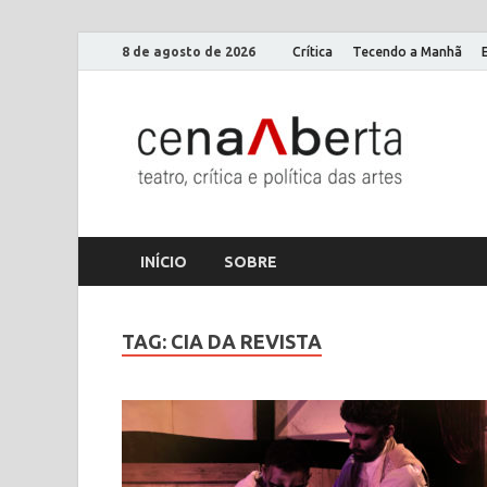
8 de agosto de 2026
Crítica
Tecendo a Manhã
Ce
Só mais
INÍCIO
SOBRE
TAG:
CIA DA REVISTA