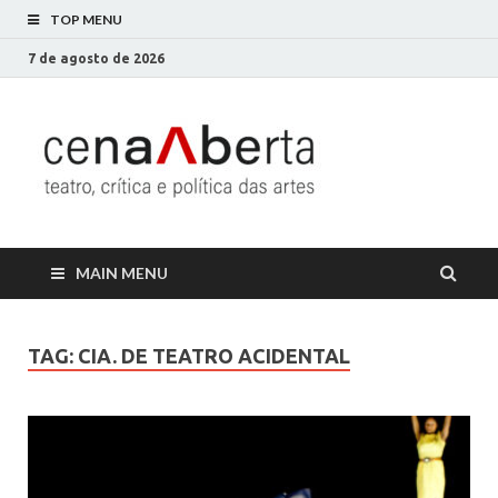
TOP MENU
7 de agosto de 2026
Cena
Só mais um site
WordPress
Aberta
MAIN MENU
TAG:
CIA. DE TEATRO ACIDENTAL