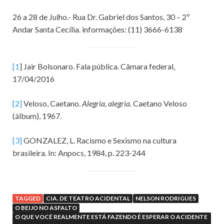
26 a 28 de Julho.- Rua Dr. Gabriel dos Santos, 30 – 2º
Andar Santa Cecília. informações: (11) 3666-6138
[1
] Jair Bolsonaro. Fala pública. Câmara federal,
17/04/2016
[2]
Veloso, Caetano.
Alegria, alegria
. Caetano Veloso
(álbum), 1967.
[3]
GONZALEZ, L. Racismo e Sexismo na cultura
brasileira. In: Anpocs, 1984, p. 223-244
TAGGED
CIA. DE TEATRO ACIDENTAL
NELSON RODRIGUES
O BEIJO NO ASFALTO
O QUE VOCÊ REALMENTE ESTÁ FAZENDO É ESPERAR O ACIDENTE