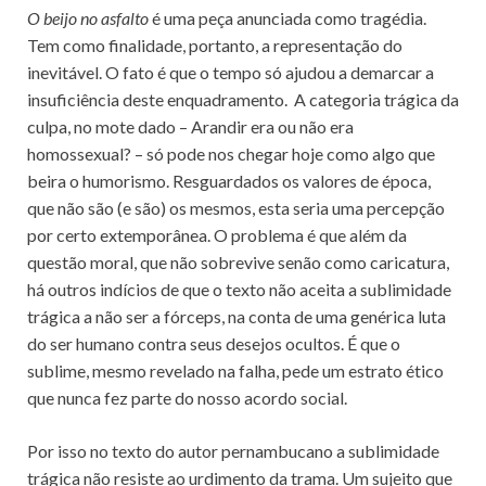
O beijo no asfalto
é uma peça anunciada como tragédia.
Tem como finalidade, portanto, a representação do
inevitável. O fato é que o tempo só ajudou a demarcar a
insuficiência deste enquadramento. A categoria trágica da
culpa, no mote dado – Arandir era ou não era
homossexual? – só pode nos chegar hoje como algo que
beira o humorismo. Resguardados os valores de época,
que não são (e são) os mesmos, esta seria uma percepção
por certo extemporânea. O problema é que além da
questão moral, que não sobrevive senão como caricatura,
há outros indícios de que o texto não aceita a sublimidade
trágica a não ser a fórceps, na conta de uma genérica luta
do ser humano contra seus desejos ocultos. É que o
sublime, mesmo revelado na falha, pede um estrato ético
que nunca fez parte do nosso acordo social.
Por isso no texto do autor pernambucano a sublimidade
trágica não resiste ao urdimento da trama. Um sujeito que