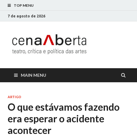
TOP MENU
7 de agosto de 2026
Cena
Só mais um site
WordPress
Aberta
MAIN MENU
ARTIGO
O que estávamos fazendo
era esperar o acidente
acontecer