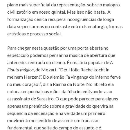
plano mais superficial da representação, sobre o malogro
civilizatório em nosso quintal. Mas isso não basta. A
formalização cênica recupera incongruências de longa
data se pensarmos no contraste entre dramaturgia, formas
artísticas e processo social.
Para chegar nesta questão por uma porta aberta no
espetáculo podemos pensar na música de abertura que
antecede a entrada do elenco. É uma ária popular de
A
Flauta mágica
, de Mozart. “Der Hölle Rache kocht in
meinem Herzen!”. Do alemão, “a vingança do inferno ferve
no meu coração!”, diz a Rainha da Noite. No libreto ela
coloca um punhal nas mãos da filha incentivando-a ao
assassinato de Sarastro. O que pode parecer para alguns
apenas um prenúncio sobre a gravidade do que virá na
sequência da encenação é na verdade um primeiro
movimento no sentido de assumir um fracasso
fundamental, que salta do campo do assunto e é