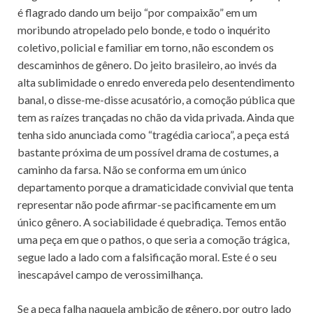
é flagrado dando um beijo “por compaixão” em um
moribundo atropelado pelo bonde, e todo o inquérito
coletivo, policial e familiar em torno, não escondem os
descaminhos de gênero. Do jeito brasileiro, ao invés da
alta sublimidade o enredo envereda pelo desentendimento
banal, o disse-me-disse acusatório, a comoção pública que
tem as raízes trançadas no chão da vida privada. Ainda que
tenha sido anunciada como “tragédia carioca”, a peça está
bastante próxima de um possível drama de costumes, a
caminho da farsa. Não se conforma em um único
departamento porque a dramaticidade convivial que tenta
representar não pode afirmar-se pacificamente em um
único gênero. A sociabilidade é quebradiça. Temos então
uma peça em que o pathos, o que seria a comoção trágica,
segue lado a lado com a falsificação moral. Este é o seu
inescapável campo de verossimilhança.
Se a peça falha naquela ambição de gênero, por outro lado