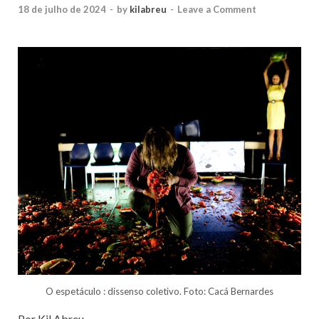
18 de julho de 2024
-
by
kilabreu
-
Leave a Comment
O espetáculo : dissenso coletivo. Foto: Cacá Bernardes
Por Kil Abreu