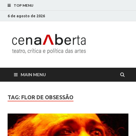
TOP MENU
6 de agosto de 2026
Cena
Só mais um site
WordPress
Aberta
MAIN MENU
TAG:
FLOR DE OBSESSÃO