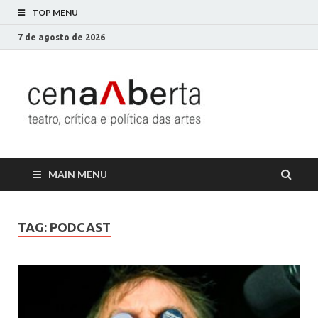
TOP MENU
7 de agosto de 2026
Cena
Só mais um site
WordPress
Aberta
MAIN MENU
TAG:
PODCAST