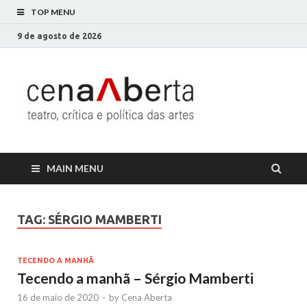
TOP MENU
9 de agosto de 2026
Cena
Só mais um site
WordPress
Aberta
MAIN MENU
TAG:
SÉRGIO MAMBERTI
TECENDO A MANHÃ
Tecendo a manhã – Sérgio Mamberti
16 de maio de 2020
-
by
Cena Aberta