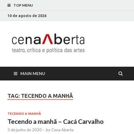
TOP MENU
10 de agosto de 2026
Cena
Só mais um site
WordPress
Aberta
MAIN MENU
TAG:
TECENDO A MANHÃ
TECENDO A MANHÃ
Tecendo a manhã – Cacá Carvalho
3 de junho de 2020
-
by
Cena Aberta