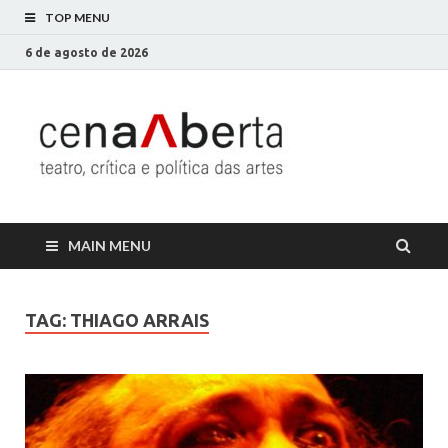
TOP MENU
6 de agosto de 2026
Cena
Só mais um site
WordPress
Aberta
MAIN MENU
TAG:
THIAGO ARRAIS