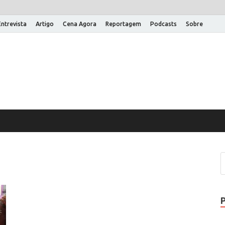
Entrevista
Artigo
Cena Agora
Reportagem
Podcasts
Sobre
na Aberta
 um site WordPress