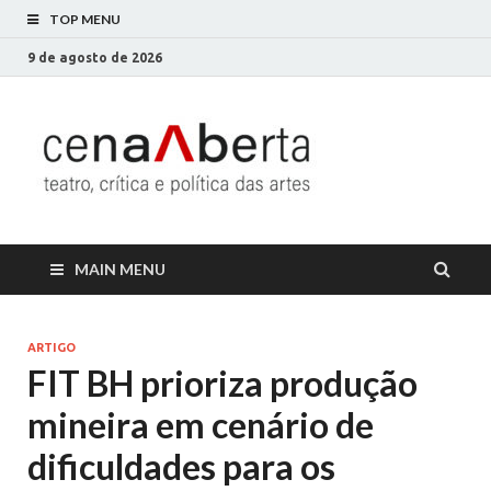
TOP MENU
9 de agosto de 2026
Cena
Só mais um site
WordPress
Aberta
MAIN MENU
ARTIGO
FIT BH prioriza produção
mineira em cenário de
dificuldades para os