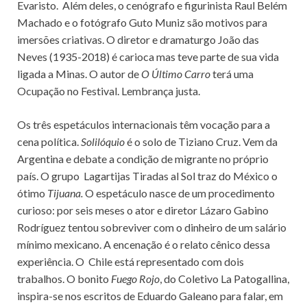
Evaristo. Além deles, o cenógrafo e figurinista Raul Belém
Machado e o fotógrafo Guto Muniz são motivos para
imersões criativas. O diretor e dramaturgo João das
Neves (1935-2018) é carioca mas teve parte de sua vida
ligada a Minas. O autor de
O Último Carro
terá uma
Ocupação no Festival. Lembrança justa.
Os três espetáculos internacionais têm vocação para a
cena política.
Solilóquio
é o solo de Tiziano Cruz. Vem da
Argentina e debate a condição de migrante no próprio
país. O grupo Lagartijas Tiradas al Sol traz do México o
ótimo
Tijuana.
O espetáculo nasce de um procedimento
curioso: por seis meses o ator e diretor Lázaro Gabino
Rodríguez tentou sobreviver com o dinheiro de um salário
mínimo mexicano. A encenação é o relato cênico dessa
experiência. O Chile está representado com dois
trabalhos. O bonito
Fuego Rojo
, do Coletivo La Patogallina,
inspira-se nos escritos de Eduardo Galeano para falar, em