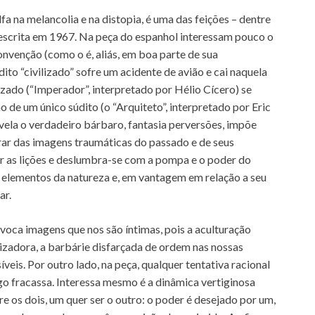
a na melancolia e na distopia, é uma das feições – dentre
 escrita em 1967. Na peça do espanhol interessam pouco o
onvenção (como o é, aliás, em boa parte de sua
to “civilizado” sofre um acidente de avião e cai naquela
izado (“Imperador”, interpretado por Hélio Cícero) se
de um único súdito (o “Arquiteto”, interpretado por Eric
vela o verdadeiro bárbaro, fantasia perversões, impõe
rar das imagens traumáticas do passado e de seus
er as lições e deslumbra-se com a pompa e o poder do
elementos da natureza e, em vantagem em relação a seu
ar.
oca imagens que nos são íntimas, pois a aculturação
nizadora, a barbárie disfarçada de ordem nas nossas
veis. Por outro lado, na peça, qualquer tentativa racional
o fracassa. Interessa mesmo é a dinâmica vertiginosa
 os dois, um quer ser o outro: o poder é desejado por um,