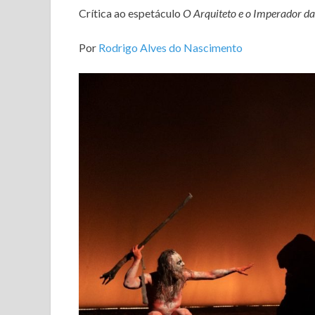
Crítica ao espetáculo
O Arquiteto e o Imperador da
Por
Rodrigo Alves do Nascimento