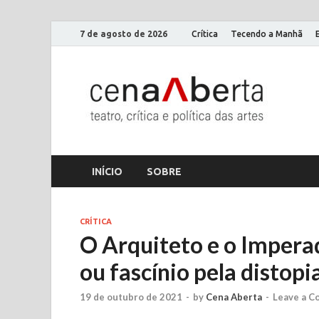
7 de agosto de 2026
Crítica
Tecendo a Manhã
Ce
Só mais
INÍCIO
SOBRE
CRÍTICA
O Arquiteto e o Imperado
ou fascínio pela distopi
19 de outubro de 2021
-
by
Cena Aberta
-
Leave a 