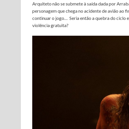
Arquiteto não se submete à saída dada por Arrab
personagem que chega no acidente de avião ao fin
continuar o jogo… Seria então a quebra do ciclo 
violência gratuita?