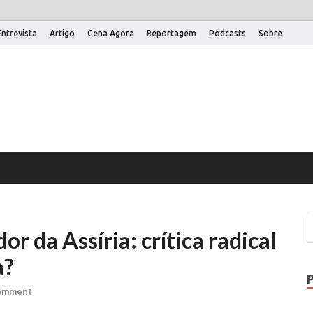
Entrevista
Artigo
Cena Agora
Reportagem
Podcasts
Sobre
na Aberta
 um site WordPress
r da Assíria: crítica radical
a?
Comment