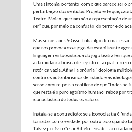
Uma sintonia, portanto, com o que parece ser o p
perturbação dos sentidos. Projeto este que, cap
Teatro Pânico: queriam não a representação de um
ser” que, por meio da confusão, do terror e do a
Mas se nos anos 60 isso tinha algo de uma ressac
que nos provoca esse jogo desestabilizante agor
linguagem virtuosística, a do jogo teatral em qu
a da mudança brusca de registro – a qual corre o r
retórica vazia. Afinal, a própria “ideologia múlt
contra os autoritarismos de Estado e as ideologia
senso comum, pois a cantilena de que “todos no 
que resta é o puro egoísmo humano” reboa por trás
iconoclástica de todos os valores.
Instala-se a contradição: se a iconoclastia é fund
tomadas como verdade, por outro lado quando tudo
Talvez por isso Cesar Ribeiro ensaie – acertad