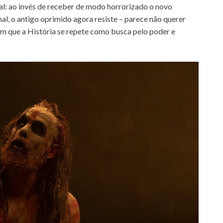
al: ao invés de receber de modo horrorizado o novo
al, o antigo oprimido agora resiste – parece não querer
em que a História se repete como busca pelo poder e