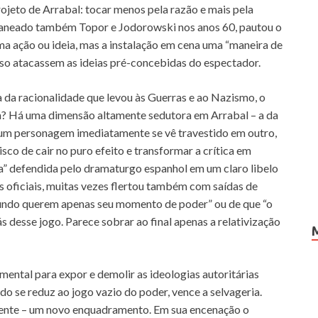
rojeto de Arrabal: tocar menos pela razão e mais pela
itaneado também Topor e Jodorowski nos anos 60, pautou o
a ação ou ideia, mas a instalação em cena uma “maneira de
caso atacassem as ideias pré-concebidas do espectador.
a da racionalidade que levou às Guerras e ao Nazismo, o
a? Há uma dimensão altamente sedutora em Arrabal – a da
e um personagem imediatamente se vê travestido em outro,
isco de cair no puro efeito e transformar a crítica em
ipla” defendida pelo dramaturgo espanhol em um claro libelo
s oficiais, muitas vezes flertou também com saídas de
fundo querem apenas seu momento de poder” ou de que “o
 desse jogo. Parece sobrar ao final apenas a relativização
amental para expor e demolir as ideologias autoritárias
 se reduz ao jogo vazio do poder, vence a selvageria.
amente – um novo enquadramento. Em sua encenação o