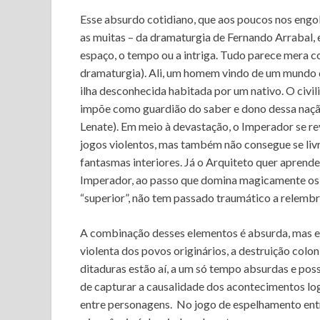
Esse absurdo cotidiano, que aos poucos nos engolf
as muitas – da dramaturgia de Fernando Arrabal,
espaço, o tempo ou a intriga. Tudo parece mera c
dramaturgia). Ali, um homem vindo de um mundo di
ilha desconhecida habitada por um nativo. O civil
impõe como guardião do saber e dono dessa nação 
Lenate). Em meio à devastação, o Imperador se re
jogos violentos, mas também não consegue se liv
fantasmas interiores. Já o Arquiteto quer aprend
Imperador, ao passo que domina magicamente os 
“superior”, não tem passado traumático a relembr
A combinação desses elementos é absurda, mas ev
violenta dos povos originários, a destruição colo
ditaduras estão aí, a um só tempo absurdas e possí
de capturar a causalidade dos acontecimentos log
entre personagens. No jogo de espelhamento entre