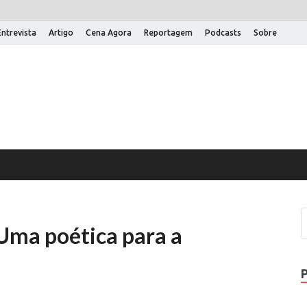
Entrevista
Artigo
Cena Agora
Reportagem
Podcasts
Sobre
na Aberta
 um site WordPress
Uma poética para a