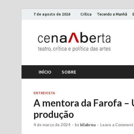
7 de agosto de 2026
Crítica
Tecendo a Manhã
Ce
Só mais
INÍCIO
SOBRE
ENTREVISTA
A mentora da Farofa – 
produção
4 de março de 2024
-
by
kilabreu
-
Leave a Comment