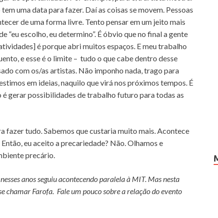
 tem uma data para fazer. Daí as coisas se movem. Pessoas
tecer de uma forma livre. Tento pensar em um jeito mais
e “eu escolho, eu determino”. É óbvio que no final a gente
atividades] é porque abri muitos espaços. E meu trabalho
ento, e esse é o limite – tudo o que cabe dentro desse
sado com os/as artistas. Não imponho nada, trago para
Investimos em ideias, naquilo que virá nos próximos tempos. É
 é gerar possibilidades de trabalho futuro para todas as
ra fazer tudo. Sabemos que custaria muito mais. Acontece
 Então, eu aceito a precariedade? Não. Olhamos e
mbiente precário.
nesses anos seguiu acontecendo paralela à MIT. Mas nesta
se chamar Farofa. Fale um pouco sobre a relação do evento