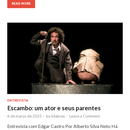
READ MORE
ENTREVISTA
Escambo: um ator e seus parentes
6 de março de 2025
-
by
kilabreu
-
Leave a Comment
Entrevista com Edgar Castro Por Alberto Silva Neto Há