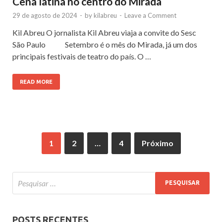
Cena latina no centro do Mirada
29 de agosto de 2024
-
by
kilabreu
-
Leave a Comment
Kil Abreu O jornalista Kil Abreu viaja a convite do Sesc
São Paulo Setembro é o mês do Mirada, já um dos
principais festivais de teatro do país. O …
READ MORE
1
2
…
4
Próximo
POSTS RECENTES