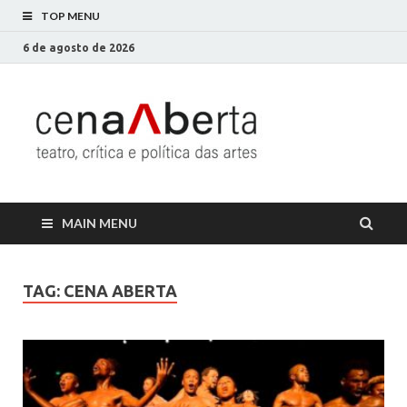
TOP MENU
6 de agosto de 2026
Cena
Só mais um site
WordPress
Aberta
MAIN MENU
TAG:
CENA ABERTA