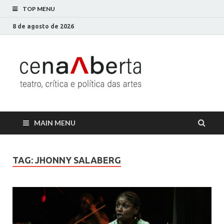
TOP MENU
8 de agosto de 2026
Cena
Só mais um site
WordPress
Aberta
MAIN MENU
TAG:
JHONNY SALABERG