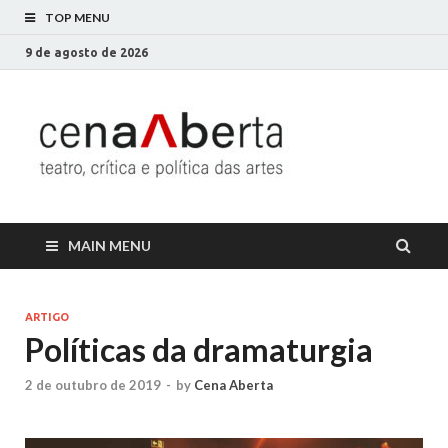
TOP MENU
9 de agosto de 2026
Cena
Só mais um site
WordPress
Aberta
MAIN MENU
ARTIGO
Políticas da dramaturgia
2 de outubro de 2019
-
by
Cena Aberta