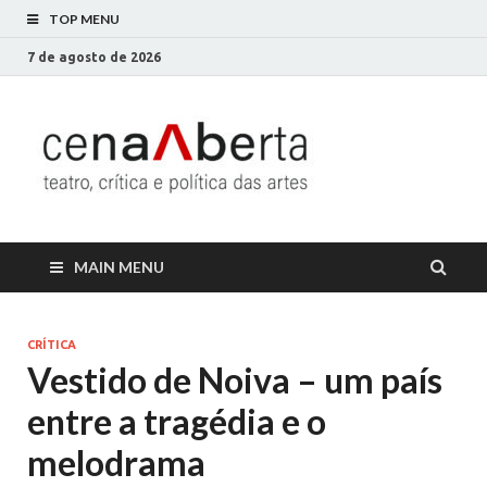
TOP MENU
7 de agosto de 2026
Cena
Só mais um site
WordPress
Aberta
MAIN MENU
CRÍTICA
Vestido de Noiva – um país
entre a tragédia e o
melodrama