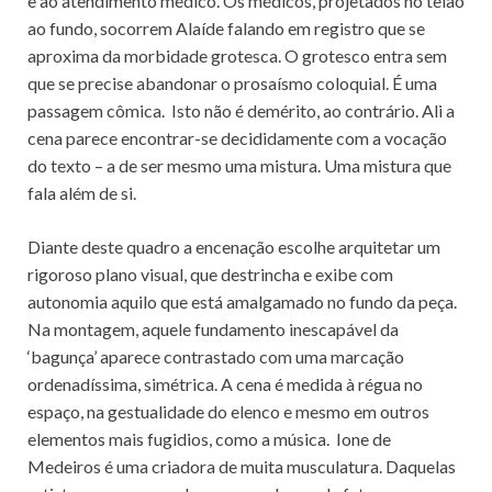
e ao atendimento médico. Os médicos, projetados no telão
ao fundo, socorrem Alaíde falando em registro que se
aproxima da morbidade grotesca. O grotesco entra sem
que se precise abandonar o prosaísmo coloquial. É uma
passagem cômica. Isto não é demérito, ao contrário. Ali a
cena parece encontrar-se decididamente com a vocação
do texto – a de ser mesmo uma mistura. Uma mistura que
fala além de si.
Diante deste quadro a encenação escolhe arquitetar um
rigoroso plano visual, que destrincha e exibe com
autonomia aquilo que está amalgamado no fundo da peça.
Na montagem, aquele fundamento inescapável da
‘bagunça’ aparece contrastado com uma marcação
ordenadíssima, simétrica. A cena é medida à régua no
espaço, na gestualidade do elenco e mesmo em outros
elementos mais fugidios, como a música. Ione de
Medeiros é uma criadora de muita musculatura. Daquelas