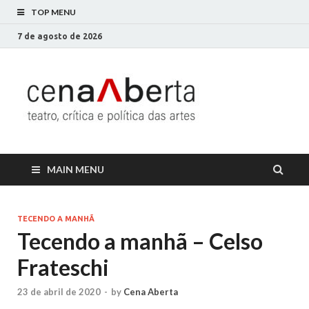
TOP MENU
7 de agosto de 2026
Cena
Só mais um site
WordPress
Aberta
MAIN MENU
TECENDO A MANHÃ
Tecendo a manhã – Celso
Frateschi
23 de abril de 2020
-
by
Cena Aberta